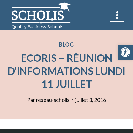
Aller
au
contenu
BLOG
Ouvrir la 
ECORIS – RÉUNION
D’INFORMATIONS LUNDI
11 JUILLET
Par
reseau-scholis
juillet 3, 2016