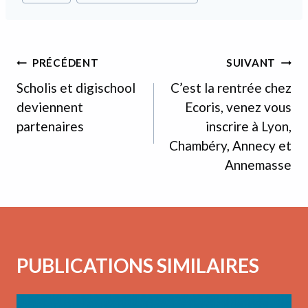
de
la
publication :
NAVIGATION
PRÉCÉDENT
SUIVANT
DE
Scholis et digischool
C’est la rentrée chez
deviennent
Ecoris, venez vous
L’ARTICLE
partenaires
inscrire à Lyon,
Chambéry, Annecy et
Annemasse
PUBLICATIONS SIMILAIRES