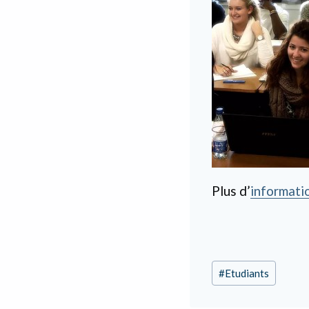
Plus d’
informati
Étiquettes
#
Etudiants
de
la