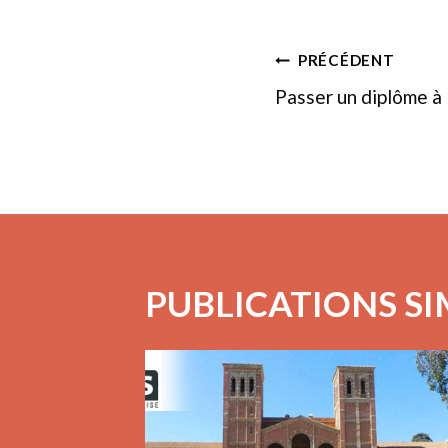
publication :
NAVIGAT
PRÉCÉDENT
Passer un diplôme à
DE
L’ARTICLE
PUBLICATIONS SI