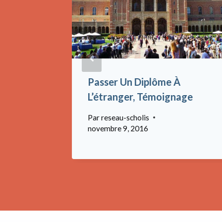
nnes Du
Passer Un Diplôme À
Au Salon
L’étranger, Témoignage
Par
reseau-scholis
novembre 9, 2016
r 10, 2016