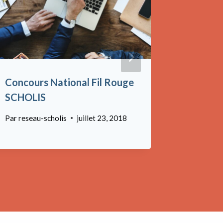
Concours National Fil Rouge
Les Rés
SCHOLIS
Nationa
Sont Co
Par
reseau-scholis
juillet 23, 2018
Par
reseau