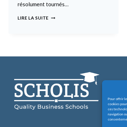
résolument tournés…
PRO
LIRE LA SUITE
SYSTEME
–
GFS
Pour offrir 
cookies pour
ces technolo
navigation ou
consentement