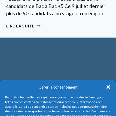
candidats de Bac à Bac +5 Ce 9 juillet dernier
plus de 90 candidats à un stage ou un emploi…
SÉANCE
LIRE LA SUITE
DE
JOB
DATING
À
L’ÉCOLE
Politique de cookies (UE)
GFS
Mentions légales & Politique de
CLERMOND-
confidentialité
FD
Gérer le consentement
Pour offrir les meilleures expériences, nous utilisons des technologies
telles que les cookies pour stocker et/ou accéder aux informations des
appareils. Le fait de consentir à ces technologies nous permettra de traiter
des données telles que le comportement de navigation ou les ID uniques sur
ce site. Le fait de ne pas consentir ou de retirer son consentement peut avoir