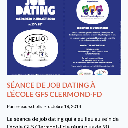
DU
PREMIER
BTS
COMMUNICATION
AU
MANS
SÉANCE DE JOB DATING À
L’ÉCOLE GFS CLERMOND-FD
Par
reseau-scholis
octobre 18, 2014
La séance de job dating qui a eu lieu au sein de
l’école GFS Clermont-Fd a réuni plus de 90