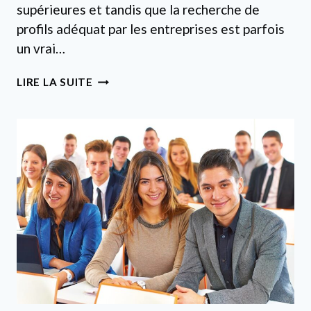
supérieures et tandis que la recherche de
profils adéquat par les entreprises est parfois
un vrai…
LE
LIRE LA SUITE
RÉSEAU
D’ÉCOLES
D’EXCELLENCE
SCHOLIS
LANCE
SON
RÉSEAU
PRO
!