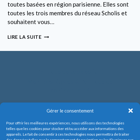
toutes basées en région parisienne. Elles sont
toutes les trois membres du réseau Scholis et
souhaitent vous…
TROIS
LIRE LA SUITE
ÉCOLES
PARISIENNES
DU
RÉSEAU
VOUS
Politique de cookies (UE)
INVITE
Mentions légales & Politique de
AU
confidentialité
SALON
DE
L’ÉTUDIANT
Gérer le consentement
Pour offrir les meilleures expériences, nous utilisons des technologies
telles que les cookies pour stocker et/ou accéder aux informations des
appareils. Le fait de consentir à ces technologies nous permettra de traiter
des données telles que le comportement de navigation ou les ID uniques sur