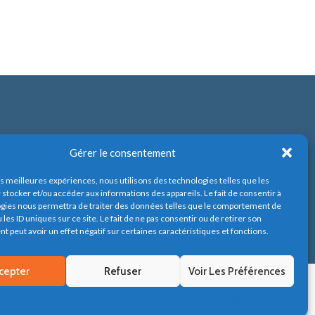
Gérer le consentement
les meilleures expériences, nous utilisons des technologies telles que les
 stocker et/ou accéder aux informations des appareils. Le fait de consentir à
gies nous permettra de traiter des données telles que le comportement de
 les ID uniques sur ce site. Le fait de ne pas consentir ou de retirer son
 peut avoir un effet négatif sur certaines caractéristiques et fonctions.
cepter
Refuser
Voir Les Préférences
Politique de cookies
Mentions légales & Politique de confidentialité