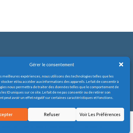
Gérer le consentement
les meilleures expériences, nous utilisons des technologies telles que les
 stocker et/ou accéder aux informations des appareils. Le fait de consentir à
gies nous permettra de traiter des données telles que le comportement de
 les ID uniques sur ce site. Le fait de ne pas consentir ou de retirer son
 peut avoir un effet négatif sur certaines caractéristiques et fonctions.
cepter
Refuser
Voir Les Préférences
Politique de cookies
Mentions légales & Politique de confidentialité